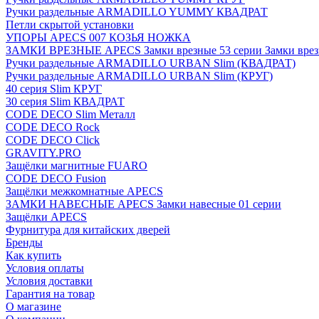
Ручки раздельные ARMADILLO YUMMY КВАДРАТ
Петли скрытой установки
УПОРЫ APECS 007 КОЗЬЯ НОЖКА
ЗАМКИ ВРЕЗНЫЕ APECS Замки врезные 53 серии Замки врез
Ручки раздельные ARMADILLO URBAN Slim (КВАДРАТ)
Ручки раздельные ARMADILLO URBAN Slim (КРУГ)
40 серия Slim КРУГ
30 серия Slim КВАДРАТ
CODE DECO Slim Металл
CODE DECO Rock
CODE DECO Click
GRAVITY.PRO
Защёлки магнитные FUARO
CODE DECO Fusion
Защёлки межкомнатные APECS
ЗАМКИ НАВЕСНЫЕ APECS Замки навесные 01 серии
Защёлки APECS
Фурнитура для китайских дверей
Бренды
Как купить
Условия оплаты
Условия доставки
Гарантия на товар
О магазине