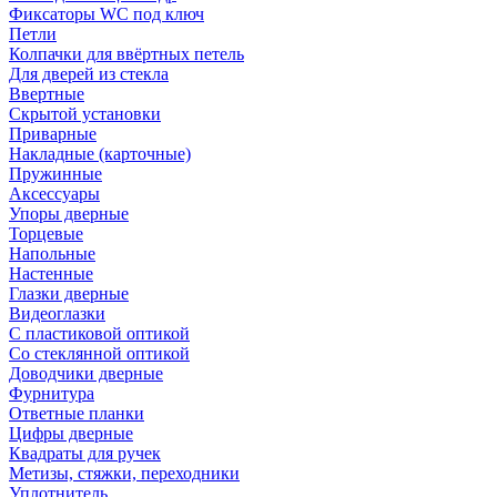
Фиксаторы WC под ключ
Петли
Колпачки для ввёртных петель
Для дверей из стекла
Ввертные
Скрытой установки
Приварные
Накладные (карточные)
Пружинные
Аксессуары
Упоры дверные
Торцевые
Напольные
Настенные
Глазки дверные
Видеоглазки
С пластиковой оптикой
Со стеклянной оптикой
Доводчики дверные
Фурнитура
Ответные планки
Цифры дверные
Квадраты для ручек
Метизы, стяжки, переходники
Уплотнитель