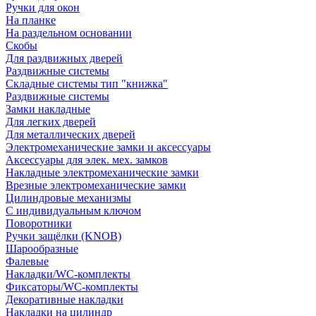
Ручки для окон
На планке
На раздельном основании
Скобы
Для раздвижных дверей
Раздвижные системы
Складные системы тип "книжка"
Раздвижные системы
Замки накладные
Для легких дверей
Для металлических дверей
Электромеханические замки и аксессуары
Аксессуары для элек. мех. замков
Накладные электромеханические замки
Врезные электромеханические замки
Цилиндровые механизмы
С индивидуальным ключом
Поворотники
Ручки защёлки (KNOB)
Шарообразные
Фалевые
Накладки/WC-комплекты
Фиксаторы/WC-комплекты
Декоративные накладки
Накладки на цилиндр