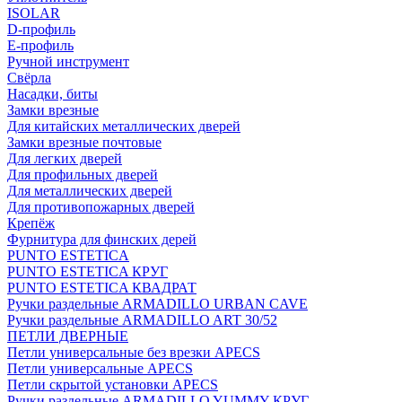
ISOLAR
D-профиль
Е-профиль
Ручной инструмент
Свёрла
Насадки, биты
Замки врезные
Для китайских металлических дверей
Замки врезные почтовые
Для легких дверей
Для профильных дверей
Для металлических дверей
Для противопожарных дверей
Крепёж
Фурнитура для финских дерей
PUNTO ESTETICA
PUNTO ESTETICA КРУГ
PUNTO ESTETICA КВАДРАТ
Ручки раздельные ARMADILLO URBAN CAVE
Ручки раздельные ARMADILLO ART 30/52
ПЕТЛИ ДВЕРНЫЕ
Петли универсальные без врезки APECS
Петли универсальные APECS
Петли скрытой установки APECS
Ручки раздельные ARMADILLO YUMMY КРУГ